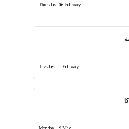
Thursday، 06 February
ة
Tuesday، 11 February
ا
Monday، 19 May