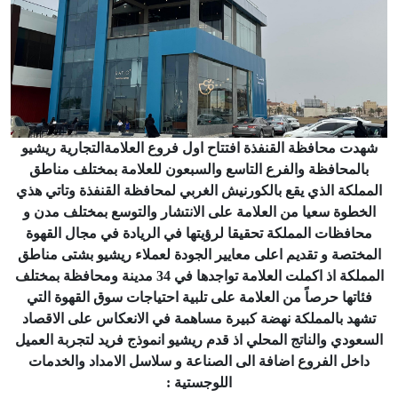
شهدت محافظة القنفذة افتتاح اول فروع العلامةالتجارية ريشيو
بالمحافظة والفرع التاسع والسبعون للعلامة بمختلف مناطق
المملكة الذي يقع بالكورنيش الغربي لمحافظة القنفذة وتاتي هذي
الخطوة سعيا من العلامة على الانتشار والتوسع بمختلف مدن و
محافظات المملكة تحقيقا لرؤيتها في الريادة في مجال القهوة
المختصة و تقديم اعلى معايير الجودة لعملاء ريشيو بشتى مناطق
المملكة اذ اكملت العلامة تواجدها في 34 مدينة ومحافظة بمختلف
فئاتها حرصاً من العلامة على تلبية احتياجات سوق القهوة التي
تشهد بالمملكة نهضة كبيرة مساهمة في الانعكاس على الاقصاد
السعودي والناتج المحلي اذ قدم ريشيو انموذج فريد لتجربة العميل
داخل الفروع اضافة الى الصناعة و سلاسل الامداد والخدمات
اللوجستية :