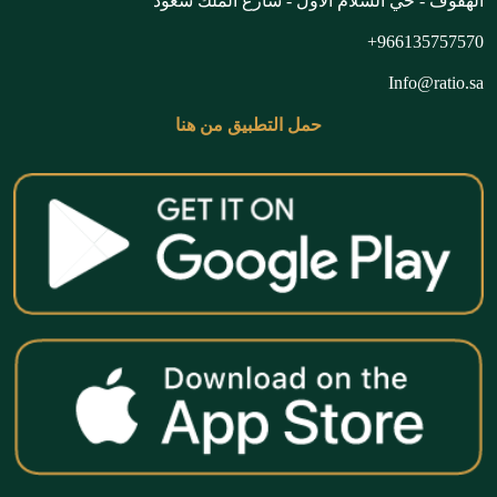
الهفوف - حي السلام الأول - شارع الملك سعود
966135757570+
Info@ratio.sa
حمل التطبيق من هنا